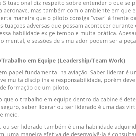
a Situacional diz respeito sobre entender o que se 
a aeronave, mas também com o ambiente em que el
certa maneira que o piloto consiga “voar” à frente d
situações adversas que possam acontecer durante 
essa habilidade exige tempo e muita prática. Apesar
oo mental, e sessões de simulador podem ser a peç
a/Trabalho em Equipe (Leadership/Team Work)
tem papel fundamental na aviação. Saber liderar é u
olve muita disciplina e responsabilidade, porém deve
de formação de um piloto.
 que o trabalho em equipe dentro da cabine é det
seguro, saber liderar ou ser liderado é uma das vir
se meio.
r, ou ser liderado também é uma habilidade adquiri
, uma maneira efetiva de desenvolvê-la é consult