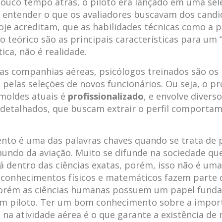
ouco tempo atrás, o piloto era lançado em uma se
 entender o que os avaliadores buscavam dos candi
oje acreditam, que as habilidades técnicas como a 
 teórico são as principais características para um 
ica, não é realidade.
as companhias aéreas, psicólogos treinados são os 
 pelas seleções de novos funcionários. Ou seja, o p
 moldes atuais é
profissionalizado
, e envolve divers
 detalhados, que buscam extrair o perfil comportam
to é uma das palavras chaves quando se trata de 
mundo da aviação. Muito se difunde na sociedade que
tá dentro das ciências exatas, porém, isso não é uma
 conhecimentos físicos e matemáticos fazem parte 
porém as ciências humanas possuem um papel fund
um piloto. Ter um bom conhecimento sobre a impor
na atividade aérea é o que garante a existência de n