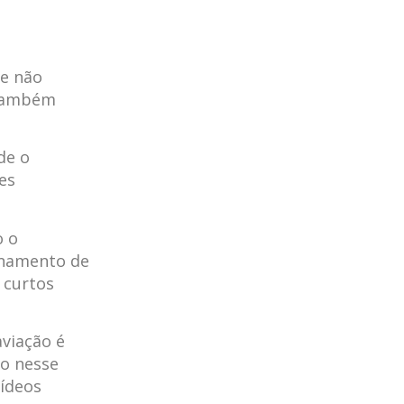
ue não
 também
de o
es
o o
inamento de
 curtos
viação é
so nesse
vídeos