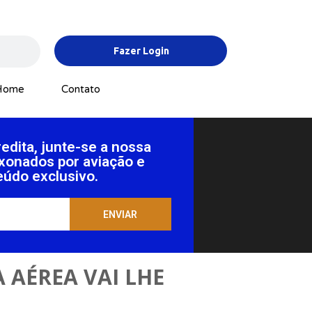
Fazer Login
Home
Contato
dita, junte-se a nossa
xonados por aviação e
eúdo exclusivo.
ENVIAR
 AÉREA VAI LHE