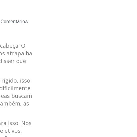
Comentários
 cabeça. O
os atrapalha
disser que
rígido, isso
dificilmente
éreas buscam
 também, as
ra isso. Nos
eletivos,