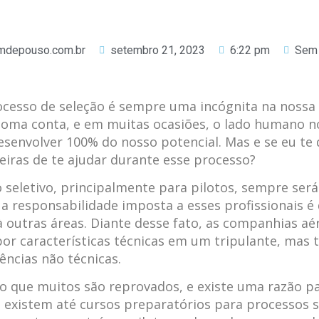
emdepouso.com.br
setembro 21, 2023
6:22 pm
Sem 
cesso de seleção é sempre uma incógnita na nossa
oma conta, e em muitas ocasiões, o lado humano n
esenvolver 100% do nosso potencial. Mas e se eu te 
iras de te ajudar durante esse processo?
seletivo, principalmente para pilotos, sempre será 
 a responsabilidade imposta a esses profissionais é 
 outras áreas. Diante desse fato, as companhias a
or características técnicas em um tripulante, mas
ncias não técnicas.
o que muitos são reprovados, e existe uma razão pa
já existem até cursos preparatórios para processos s