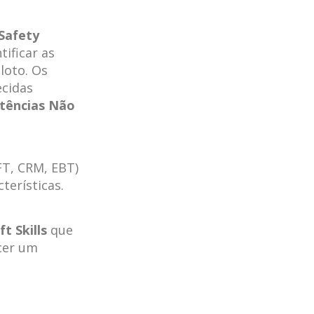
Safety
ificar as
loto. Os
ecidas
etências Não
FT, CRM, EBT)
terísticas.
ft Skills
que
cer um