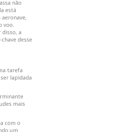
passa não
a está
a aeronave,
o voo.
 disso, a
a-chave desse
ma tarefa
 ser lapidada
erminante
tudes mais
da com o
ando um