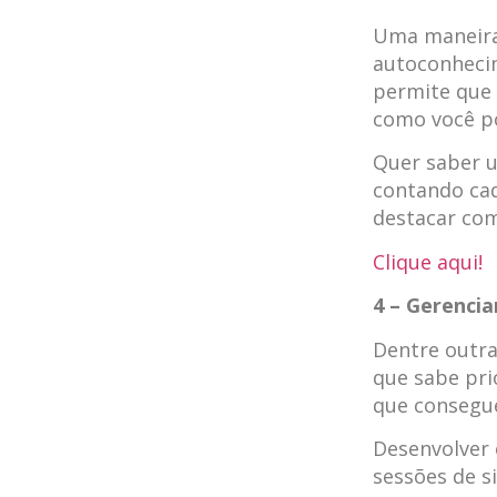
Uma maneira 
autoconhecim
permite que 
como você p
Quer saber 
contando cad
destacar com
Clique aqui!
4 – Gerenci
Dentre outra
que sabe pri
que consegue
Desenvolver 
sessões de s