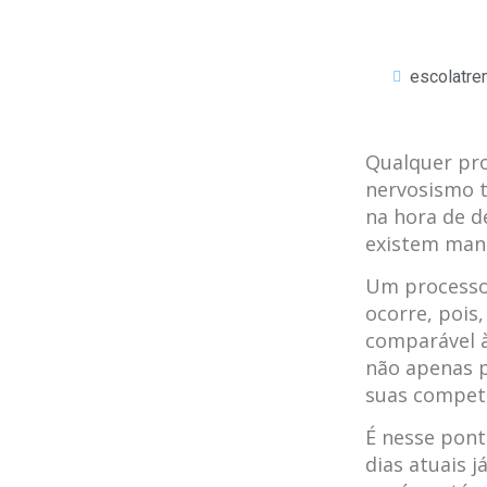
escolatr
Qualquer pro
nervosismo t
na hora de d
existem mane
Um processo 
ocorre, pois,
comparável à
não apenas p
suas competê
É nesse pont
dias atuais 