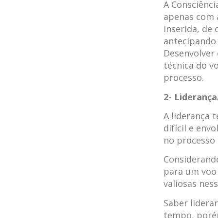
A Consciênci
apenas com 
inserida, de 
antecipando 
Desenvolver 
técnica do v
processo.
2- Lideranç
A liderança 
difícil e env
no processo 
Considerando
para um voo 
valiosas nes
Saber lidera
tempo, porém