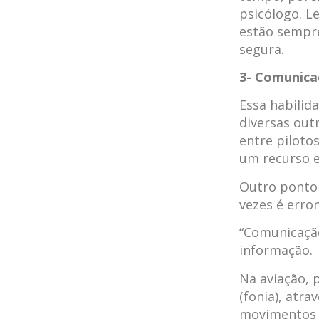
psicólogo. L
estão sempre
segura.
3- Comunica
Essa habilid
diversas out
entre piloto
um recurso e
Outro ponto 
vezes é erro
“Comunicação
informação.
Na aviação, 
(fonia), atr
movimentos 