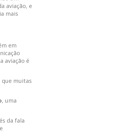
da aviação, e
ia mais
bém em
unicação
na aviação é
, que muitas
o
, uma
s da fala
de