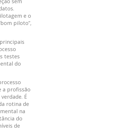
leção sem
datos.
pilotagem e o
“bom piloto”,
principais
rocesso
os testes
ental do
processo
 a profissão
 verdade. É
da rotina de
amental na
tância do
íveis de