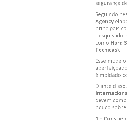
segurança de
Seguindo nes
Agency
elabo
principais c
pesquisadore
como
Hard S
Técnicas).
Esse modelo 
aperfeiçoado
é moldado co
Diante disso
Internaciona
devem compor
pouco sobre 
1 – Consciên