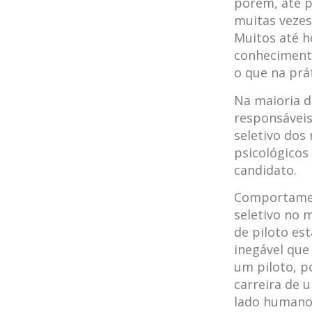
porém, até p
muitas vezes
Muitos até h
conhecimento
o que na prát
Na maioria d
responsáveis
seletivo dos
psicológicos
candidato.
Comportamen
seletivo no 
de piloto es
inegável que
um piloto, 
carreira de 
lado humano 