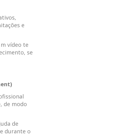
tivos,
itações e
m vídeo te
ecimento, se
ent)
fissional
e, de modo
juda de
e durante o