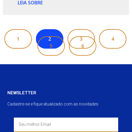
LEIA SOBRE
1
2
3
4
5
6
NEWSLETTER
Cadastre-se e fique atualizado com as novidades