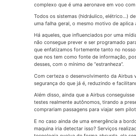
complexo que é uma aeronave em voo com ce
Todos os sistemas (hidráulico, elétrico…)
uma falha geral, o mesmo motivo de aplica 
Há aqueles, que influenciados por uma mídi
não consegue prever e ser programado para 
que enfatizamos fortemente tanto no nosso
que nos tem como fonte de informação, poss
desses, com o mínimo de “estranheza”.
Com certeza o desenvolvimento da Airbus vi
segurança do que já é, reduzindo e facilita
Além disso, ainda que a Airbus conseguiss
testes realmente autônomos, tirando a pres
comprariam passagens para viajar sem pil
E no caso ainda de uma emergência a bord
maquina iria detectar isso? Serviços reali
tecnologia evolua de forma absurda, ela sem