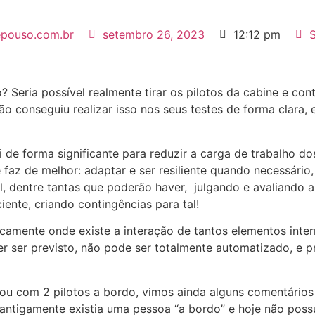
epouso.com.br
setembro 26, 2023
12:12 pm
 Seria possível realmente tirar os pilotos da cabine e co
ão conseguiu realizar isso nos seus testes de forma clara,
ui de forma significante para reduzir a carga de trabalho 
faz de melhor: adaptar e ser resiliente quando necessári
l, dentre tantas que poderão haver, julgando e avaliando ai
ciente, criando contingências para tal!
amente onde existe a interação de tantos elementos intern
er ser previsto, não pode ser totalmente automatizado, e 
tou com 2 pilotos a bordo, vimos ainda alguns comentári
 antigamente existia uma pessoa “a bordo” e hoje não pos