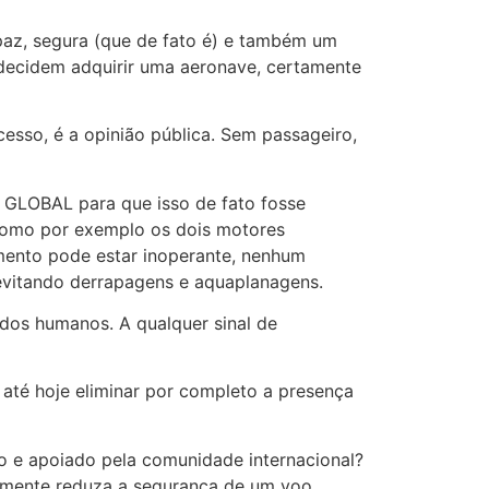
paz, segura (que de fato é) e também um
decidem adquirir uma aeronave, certamente
cesso, é a opinião pública. Sem passageiro,
a GLOBAL para que isso de fato fosse
 como por exemplo os dois motores
amento pode estar inoperante, nenhum
evitando derrapagens e aquaplanagens.
 dos humanos. A qualquer sinal de
é hoje eliminar por completo a presença
to e apoiado pela comunidade internacional?
damente reduza a segurança de um voo.