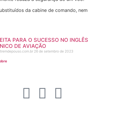
 substituídos da cabine de comando, nem
EITA PARA O SUCESSO NO INGLÊS
NICO DE AVIAÇÃO
atremdepouso.com.br
26 de setembro de 2023
obre