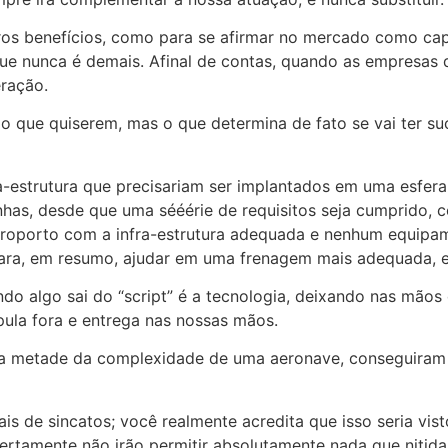
ros benefícios, como para se afirmar no mercado como ca
e nunca é demais. Afinal de contas, quando as empresas 
ração.
o que quiserem, mas o que determina de fato se vai ter su
a-estrutura que precisariam ser implantados em uma esfer
nhas, desde que uma sééérie de requisitos seja cumprido,
 aeroporto com a infra-estrutura adequada e nenhum equip
ara, em resumo, ajudar em uma frenagem mais adequada, 
do algo sai do “script” é a tecnologia, deixando nas mãos
 pula fora e entrega nas nossas mãos.
metade da complexidade de uma aeronave, conseguiram at
 de sincatos; você realmente acredita que isso seria vis
certamente não irão permitir absolutamente nada que niti