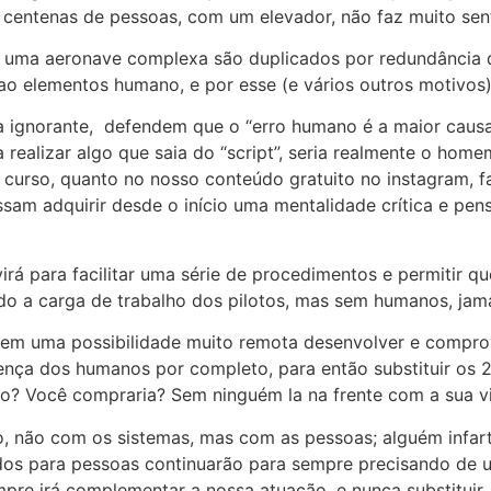
ntenas de pessoas, com um elevador, não faz muito senti
 de uma aeronave complexa são duplicados por redundância
ao elementos humano, e por esse (e vários outros motivos)
a ignorante, defendem que o “erro humano é a maior causa
realizar algo que saia do “script”, seria realmente o ho
 curso, quanto no nosso conteúdo gratuito no instagram, 
am adquirir desde o início uma mentalidade crítica e pen
rá para facilitar uma série de procedimentos e permitir q
ndo a carga de trabalho dos pilotos, mas sem humanos, jama
e em uma possibilidade muito remota desenvolver e compro
ença dos humanos por completo, para então substituir os 
oto? Você compraria? Sem ninguém la na frente com a sua
o, não com os sistemas, mas com as pessoas; alguém infa
zados para pessoas continuarão para sempre precisando de
pre irá complementar a nossa atuação, e nunca substituir.