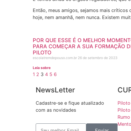
Então, meus amigos, sejamos mais críticos 
hoje, nem amanhã, nem nunca. Existem muita
POR QUE ESSE É O MELHOR MOMEN
PARA COMEÇAR A SUA FORMAÇÃO D
PILOTO
escolatremdepouso.com.br
26 de setembro de 2023
Leia sobre
1
2
3
4
5
6
NewsLetter
CU
Cadastre-se e fique atualizado
Piloto
com as novidades
Pilot
Rumo 
Mento
Enviar