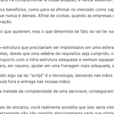
ros benefícios, como para se afirmar no mercado como ca
e nunca é demais. Afinal de contas, quando as empresas 
ração.
o que quiserem, mas o que determina de fato se vai ter su
a-estrutura que precisariam ser implantados em uma esfer
nhas, desde que uma sééérie de requisitos seja cumprido,
 aeroporto com a infra-estrutura adequada e nenhum equip
ara, em resumo, ajudar em uma frenagem mais adequada, 
do algo sai do “script” é a tecnologia, deixando nas mãos
 pula fora e entrega nas nossas mãos.
metade da complexidade de uma aeronave, conseguiram at
 de sincatos; você realmente acredita que isso seria vis
certamente não irão permitir absolutamente nada que niti