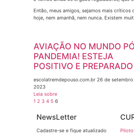
Então, meus amigos, sejamos mais críticos 
hoje, nem amanhã, nem nunca. Existem muita
AVIAÇÃO NO MUNDO P
PANDEMIA! ESTEJA
POSITIVO E PREPARADO
escolatremdepouso.com.br
26 de setembro
2023
Leia sobre
1
2
3
4
5
6
NewsLetter
CU
Cadastre-se e fique atualizado
Piloto