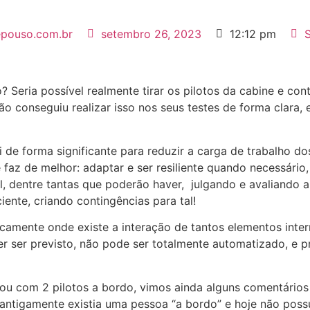
epouso.com.br
setembro 26, 2023
12:12 pm
 Seria possível realmente tirar os pilotos da cabine e co
ão conseguiu realizar isso nos seus testes de forma clara,
ui de forma significante para reduzir a carga de trabalho 
faz de melhor: adaptar e ser resiliente quando necessári
l, dentre tantas que poderão haver, julgando e avaliando ai
ciente, criando contingências para tal!
amente onde existe a interação de tantos elementos intern
er ser previsto, não pode ser totalmente automatizado, e 
tou com 2 pilotos a bordo, vimos ainda alguns comentári
 antigamente existia uma pessoa “a bordo” e hoje não pos