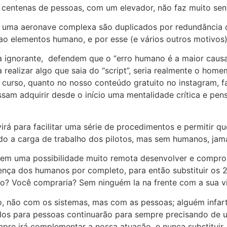
ntenas de pessoas, com um elevador, não faz muito senti
 de uma aeronave complexa são duplicados por redundância
ao elementos humano, e por esse (e vários outros motivos)
a ignorante, defendem que o “erro humano é a maior causa
realizar algo que saia do “script”, seria realmente o ho
 curso, quanto no nosso conteúdo gratuito no instagram, 
am adquirir desde o início uma mentalidade crítica e pen
rá para facilitar uma série de procedimentos e permitir q
ndo a carga de trabalho dos pilotos, mas sem humanos, jama
e em uma possibilidade muito remota desenvolver e compro
ença dos humanos por completo, para então substituir os 
oto? Você compraria? Sem ninguém la na frente com a sua
o, não com os sistemas, mas com as pessoas; alguém infa
zados para pessoas continuarão para sempre precisando de
pre irá complementar a nossa atuação, e nunca substituir.