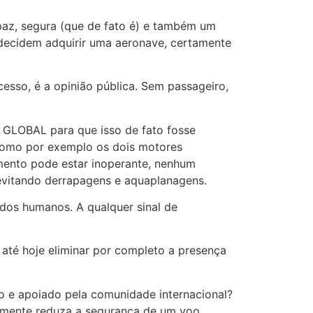
paz, segura (que de fato é) e também um
decidem adquirir uma aeronave, certamente
cesso, é a opinião pública. Sem passageiro,
a GLOBAL para que isso de fato fosse
 como por exemplo os dois motores
amento pode estar inoperante, nenhum
evitando derrapagens e aquaplanagens.
 dos humanos. A qualquer sinal de
é hoje eliminar por completo a presença
to e apoiado pela comunidade internacional?
damente reduza a segurança de um voo.