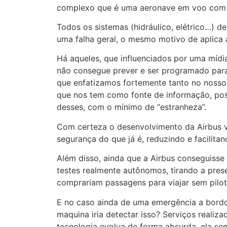
complexo que é uma aeronave em voo com ce
Todos os sistemas (hidráulico, elétrico…)
uma falha geral, o mesmo motivo de aplica 
Há aqueles, que influenciados por uma mídi
não consegue prever e ser programado para 
que enfatizamos fortemente tanto no nosso
que nos tem como fonte de informação, poss
desses, com o mínimo de “estranheza”.
Com certeza o desenvolvimento da Airbus vi
segurança do que já é, reduzindo e facilita
Além disso, ainda que a Airbus conseguiss
testes realmente autônomos, tirando a pres
comprariam passagens para viajar sem pil
E no caso ainda de uma emergência a bord
maquina iria detectar isso? Serviços reali
tecnologia evolua de forma absurda, ela sem