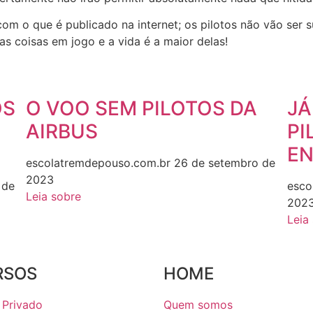
com o que é publicado na internet; os pilotos não vão ser
s coisas em jogo e a vida é a maior delas!
ÓS
O VOO SEM PILOTOS DA
JÁ
AIRBUS
PI
EN
escolatremdepouso.com.br
26 de setembro de
2023
 de
esco
Leia sobre
202
Leia
RSOS
HOME
 Privado
Quem somos